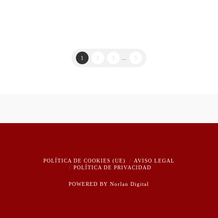
incluir al Colegio …
Leer más
1
2
3
...
5
POLÍTICA DE COOKIES (UE)
AVISO LEGAL
POLÍTICA DE PRIVACIDAD
POWERED BY
Norlan Digital