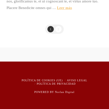
nos, glorificamus te, et ut cognoscant te, et virtus amore tuo.
Placere Benedicite omnes qui …
Leer más
1
2
POLÍTICA DE COOKIES (UE)
AVISO LEGAL
POLÍTICA DE PRIVACIDAD
POWERED BY
Norlan Digital